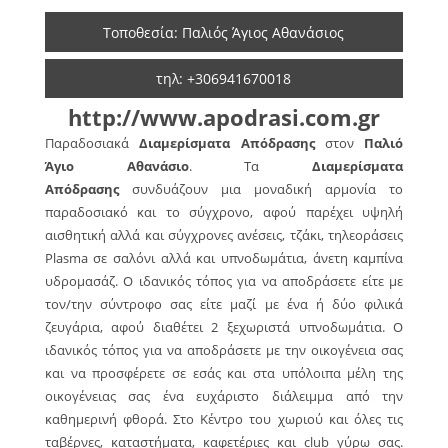
Τοποθεσία: Παλιός Άγιος Αθανάσιος
τηλ: +306941670018
http://www.apodrasi.com.gr
Παραδοσιακά
Διαμερίσματα Απόδρασης
στον
Παλιό
Άγιο Αθανάσιο
. Τα
Διαμερίσματα
Απόδρασης
συνδυάζουν μια μοναδική αρμονία το
παραδοσιακό και το σύγχρονο, αφού παρέχει υψηλή
αισθητική αλλά και σύγχρονες ανέσεις, τζάκι, τηλεοράσεις
Plasma σε σαλόνι αλλά και υπνοδωμάτια, άνετη καμπίνα
υδρομασάζ. Ο ιδανικός τόπος για να αποδράσετε είτε με
τον/την σύντροφο σας είτε μαζί με ένα ή δύο φιλικά
ζευγάρια, αφού διαθέτει 2 ξεχωριστά υπνοδωμάτια. Ο
ιδανικός τόπος για να αποδράσετε με την οικογένεια σας
και να προσφέρετε σε εσάς και στα υπόλοιπα μέλη της
οικογένειας σας ένα ευχάριστο διάλειμμα από την
καθημερινή φθορά. Στο Κέντρο του χωριού και όλες τις
ταβέρνες, καταστήματα, καφετέριες και club γύρω σας.