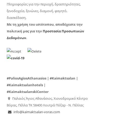
Πληροφορίες για την περιοχή, δραστηριότητες,
ξενοδοχεία, ξενώνες, διαμονή, φαγητό,
διασκέδαση.
Με τη χρήση του ιστότοπου, αποδέχεστε την
πολιτική μας για την
Προστασία Προσωπικών
Δεδομένων
.
#PaliosAgiosAthanasios | #Kaimaktsalan |
#Kaimaktsalanhotels |
#KaimaktsalanskiCenter
Παλαιός Άγιος Αθανάσιος, Χιονοδρομικό Κέντρο
Βόρας, Πέλλα ΤΚ 58400 Λουτρά Πόζαρ - Ν. Πέλλας
info@kaimaktsalan-voras.com