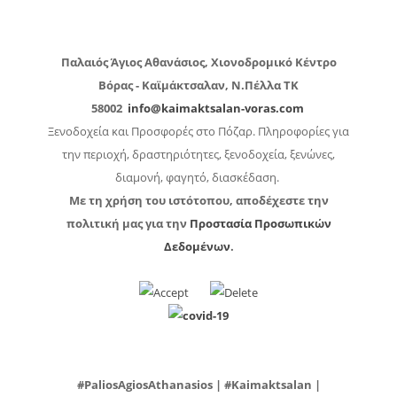
Παλαιός Άγιος Αθανάσιος, Χιονοδρομικό Κέντρο
Βόρας - Καϊμάκτσαλαν, Ν.Πέλλα
ΤΚ
58002
info@kaimaktsalan-voras.com
Ξενοδοχεία και Προσφορές στο Πόζαρ. Πληροφορίες για
την περιοχή, δραστηριότητες, ξενοδοχεία, ξενώνες,
διαμονή, φαγητό, διασκέδαση.
Με τη χρήση του ιστότοπου, αποδέχεστε την
πολιτική μας για την
Προστασία Προσωπικών
Δεδομένων
.
#PaliosAgiosAthanasios | #Kaimaktsalan |