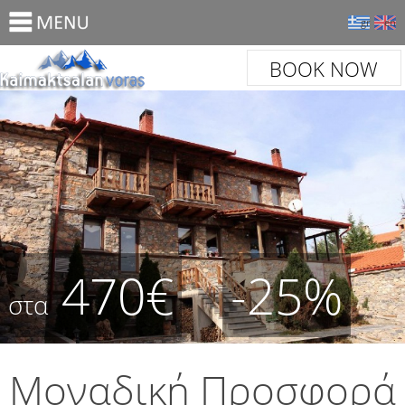
gr
en
BOOK NOW
470€
-25%
στα
Μοναδική Προσφορά